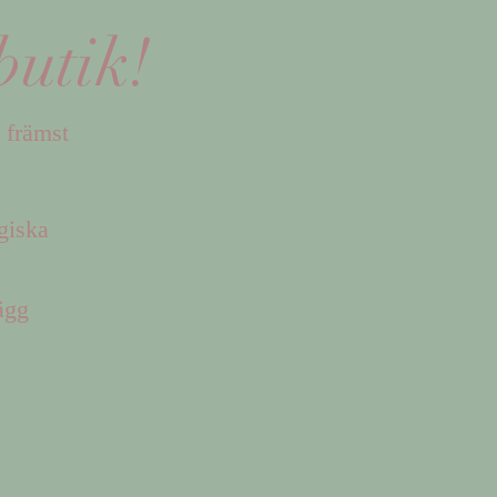
butik!
 främst
giska
kägg