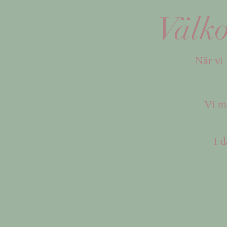
Välko
När vi
Vi mä
I d