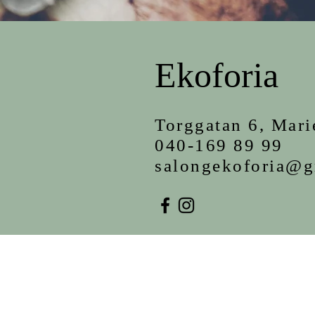
Ekoforia
Torggatan 6, Mar
040-169 89 99
salongekoforia@g