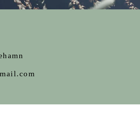
iehamn
mail.com